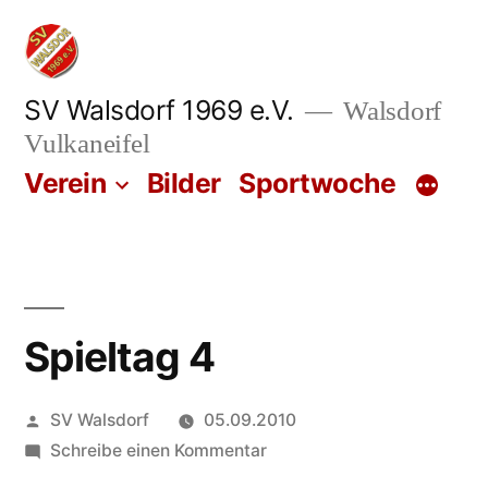
Zum
Inhalt
springen
SV Walsdorf 1969 e.V.
Walsdorf
Vulkaneifel
Verein
Bilder
Sportwoche
Spieltag 4
Veröffentlicht
SV Walsdorf
05.09.2010
von
zu
Schreibe einen Kommentar
Spieltag