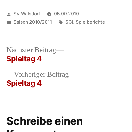
Veröffentlicht
SV Walsdorf
05.09.2010
von
Veröffentlicht
Schlagwörter:
Saison 2010/2011
SGI
,
Spielberichte
in
Nächster
Nächster Beitrag
Beitrag:
Spieltag 4
Beitrags-
Vorheriger
Vorheriger Beitrag
Navigation
Beitrag:
Spieltag 4
Schreibe einen