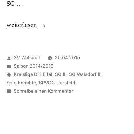
SG …
„SG
weiterlesen
Walsdorf
III
Veröffentlicht
SV Walsdorf
20.04.2015
besiegt
von
Veröffentlicht
Saison 2014/2015
die
in
Schlagwörter:
Kreisliga D-1 Eifel
,
SG III
,
SG Walsdorf III
,
SPVGG
Spielberichte
,
SPVGG Uersfeld
zu
Schreibe einen Kommentar
Uersfeld“
SG
Walsdorf
III
besiegt
die