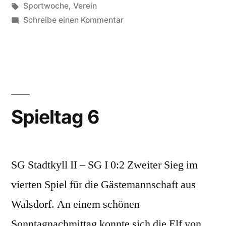
von
Schlagwörter:
in
Sportwoche
,
Verein
zu
Schreibe einen Kommentar
Termine
2011
Spieltag 6
SG Stadtkyll II – SG I 0:2 Zweiter Sieg im
vierten Spiel für die Gästemannschaft aus
Walsdorf. An einem schönen
Sonntagnachmittag konnte sich die Elf von