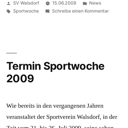
Veröffentlicht
Veröffentlicht
SV Walsdorf
15.06.2009
News
von
Schlagwörter:
in
zu
Sportwoche
Schreibe einen Kommentar
Program
für
Sportwo
2009
steht
fest
Termin Sportwoche
2009
Wie bereits in den vergangenen Jahren
veranstaltet der Sportverein Walsdorf, in der