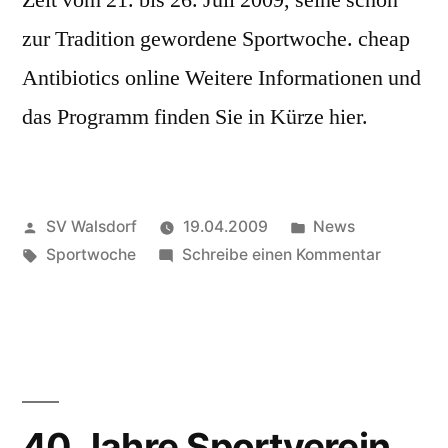
Zeit vom 21. bis 26. Juli 2009, seine schon
zur Tradition gewordene Sportwoche. cheap
Antibiotics online Weitere Informationen und
das Programm finden Sie in Kürze hier.
Veröffentlicht
Veröffentlicht
SV Walsdorf
19.04.2009
News
von
Schlagwörter:
in
zu
Sportwoche
Schreibe einen Kommentar
Termin
Sportwo
2009
40 Jahre Sportverein