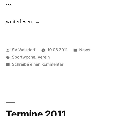
…
„Programm
weiterlesen
Sportwoche
2011“
Veröffentlicht
Veröffentlicht
SV Walsdorf
19.06.2011
News
von
Schlagwörter:
in
Sportwoche
,
Verein
zu
Schreibe einen Kommentar
Programm
Sportwoche
2011
Termine 2011