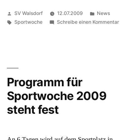
Veröffentlicht
Veröffentlicht
SV Walsdorf
12.07.2009
News
von
Schlagwörter:
in
zu
Sportwoche
Schreibe einen Kommentar
Program
steht
zum
Downloa
bereit
Programm für
Sportwoche 2009
steht fest
An 6 Tagen wird auf dem Sportplatz in