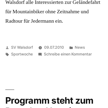
Walsdorf alle Interessierten zur Geländefahrt
für Mountainbiker ohne Zeitnahme und
Radtour für Jedermann ein.
Veröffentlicht
Veröffentlicht
SV Walsdorf
09.07.2010
News
von
Schlagwörter:
in
zu
Sportwoche
Schreibe einen Kommentar
Sportwo
2010
Programm steht zum