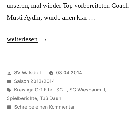
unseren, mal wieder Top vorbereiteten Coach
Musti Aydin, wurde allen klar …
„SG
weiterlesen
Wiesbaum
II
Veröffentlicht
SV Walsdorf
03.04.2014
holt
von
Veröffentlicht
Saison 2013/2014
auf“
in
Schlagwörter:
Kreisliga C-1 Eifel
,
SG II
,
SG Wiesbaum II
,
Spielberichte
,
TuS Daun
zu
Schreibe einen Kommentar
SG
Wiesbaum
II