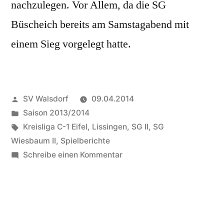
nachzulegen. Vor Allem, da die SG
Büscheich bereits am Samstagabend mit
einem Sieg vorgelegt hatte.
Veröffentlicht
SV Walsdorf
09.04.2014
von
Veröffentlicht
Saison 2013/2014
in
Schlagwörter:
Kreisliga C-1 Eifel
,
Lissingen
,
SG II
,
SG
Wiesbaum II
,
Spielberichte
zu
Schreibe einen Kommentar
SG
Wiesbaum
II
mit