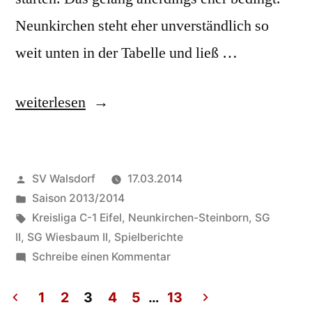
Neunkirchen steht eher unverständlich so
weit unten in der Tabelle und ließ …
„SG
weiterlesen
Wiesbaum
II
Veröffentlicht
SV Walsdorf
17.03.2014
startet
von
Veröffentlicht
Saison 2013/2014
mit
in
Schlagwörter:
Kreisliga C-1 Eifel
,
Neunkirchen-Steinborn
,
SG
Auswärtssieg
II
,
SG Wiesbaum II
,
Spielberichte
zu
Schreibe einen Kommentar
ins
SG
neue
Wiesbaum
1
2
3
4
5
…
13