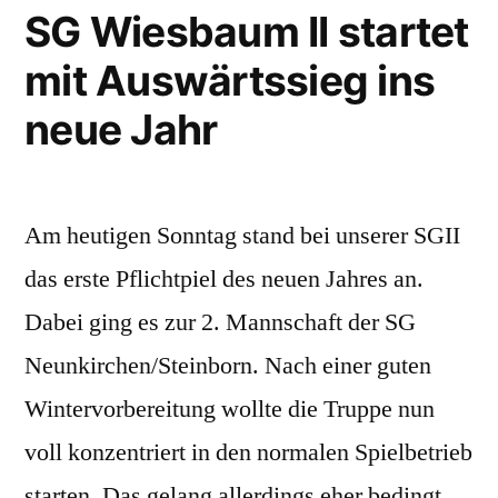
bei
SG Wiesbaum II startet
der
mit Auswärtssieg ins
SG
Darscheid
neue Jahr
II
Am heutigen Sonntag stand bei unserer SGII
das erste Pflichtpiel des neuen Jahres an.
Dabei ging es zur 2. Mannschaft der SG
Neunkirchen/Steinborn. Nach einer guten
Wintervorbereitung wollte die Truppe nun
voll konzentriert in den normalen Spielbetrieb
starten. Das gelang allerdings eher bedingt.