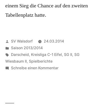
einem Sieg die Chance auf den zweiten
Tabellenplatz hatte.
Veröffentlicht
SV Walsdorf
24.03.2014
von
Veröffentlicht
Saison 2013/2014
in
Schlagwörter:
Darscheid
,
Kreisliga C-1 Eifel
,
SG II
,
SG
Wiesbaum II
,
Spielberichte
zu
Schreibe einen Kommentar
SG
Wiesbaum
II
feiert
Auswärtssieg