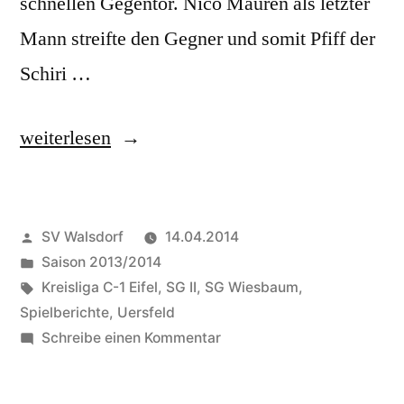
schnellen Gegentor. Nico Mauren als letzter
Mann streifte den Gegner und somit Pfiff der
Schiri …
„SG
weiterlesen
Wiesbaum
II
Veröffentlicht
SV Walsdorf
14.04.2014
zerlegt
von
Veröffentlicht
Saison 2013/2014
die
in
Schlagwörter:
Kreisliga C-1 Eifel
,
SG II
,
SG Wiesbaum
,
SPVGG
Spielberichte
,
Uersfeld
zu
Schreibe einen Kommentar
Uersfeld
SG
–
Wiesbaum