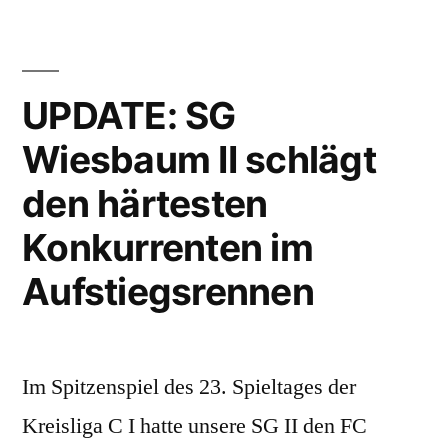
II:
Mit
großen
Schritten
UPDATE: SG
Richtung
Wiesbaum II schlägt
Aufstieg
den härtesten
Konkurrenten im
Aufstiegsrennen
Im Spitzenspiel des 23. Spieltages der
Kreisliga C I hatte unsere SG II den FC