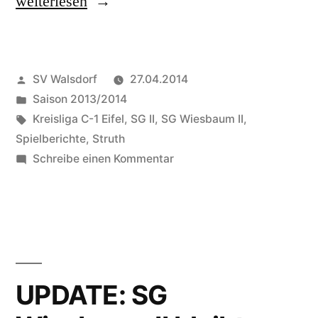
„Kantersieg:
weiterlesen
SG
Wiesbaum
Veröffentlicht
SV Walsdorf
27.04.2014
II
von
Veröffentlicht
Saison 2013/2014
übernimmt
in
Schlagwörter:
Kreisliga C-1 Eifel
,
SG II
,
SG Wiesbaum II
,
die
Spielberichte
,
Struth
zu
Schreibe einen Kommentar
Tabellenführung“
Kantersieg:
SG
Wiesbaum
II
übernimmt
die
UPDATE: SG
Tabellenführung