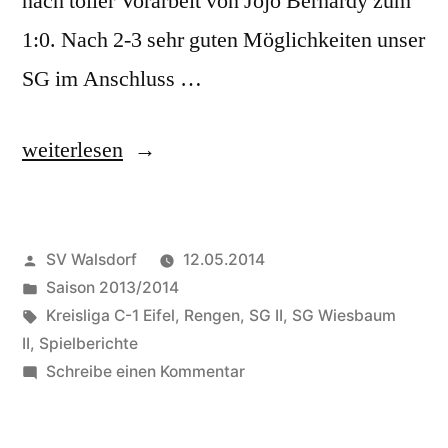
nach toller Vorarbeit von Jojo Bernardy zum
1:0. Nach 2-3 sehr guten Möglichkeiten unser
SG im Anschluss …
„SG
weiterlesen
Wiesbaum
II:
Veröffentlicht
SV Walsdorf
12.05.2014
Mit
von
Veröffentlicht
Saison 2013/2014
großen
in
Schlagwörter:
Kreisliga C-1 Eifel
,
Rengen
,
SG II
,
SG Wiesbaum
Schritten
II
,
Spielberichte
zu
Schreibe einen Kommentar
Richtung
SG
Aufstieg“
Wiesbaum