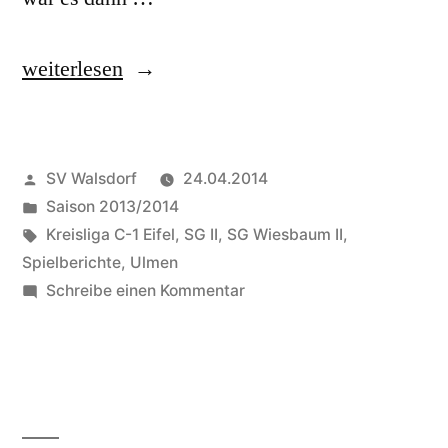
„UPDATE:
weiterlesen
SG
Wiesbaum
Veröffentlicht
SV Walsdorf
24.04.2014
II
von
Veröffentlicht
Saison 2013/2014
bleibt
in
Schlagwörter:
Kreisliga C-1 Eifel
,
SG II
,
SG Wiesbaum II
,
souverän“
Spielberichte
,
Ulmen
zu
Schreibe einen Kommentar
UPDATE:
SG
Wiesbaum
II
bleibt