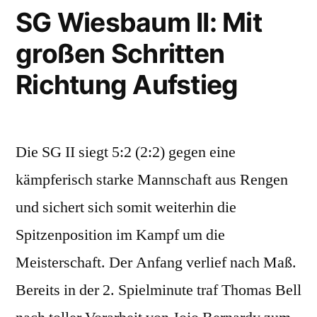
SG
SG Wiesbaum II: Mit
Wiesbaum
großen Schritten
II
weiter
Richtung Aufstieg
ohne
Punktverlust
in
der
Die SG II siegt 5:2 (2:2) gegen eine
Rückrunde
kämpferisch starke Mannschaft aus Rengen
und sichert sich somit weiterhin die
Spitzenposition im Kampf um die
Meisterschaft. Der Anfang verlief nach Maß.
Bereits in der 2. Spielminute traf Thomas Bell