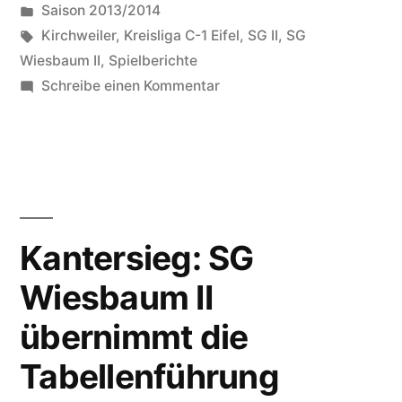
von
Veröffentlicht
Saison 2013/2014
schlägt
in
Schlagwörter:
Kirchweiler
,
Kreisliga C-1 Eifel
,
SG II
,
SG
den
Wiesbaum II
,
Spielberichte
zu
Schreibe einen Kommentar
härtesten
UPDATE:
Konkurrenten
SG
Wiesbaum
im
II
Aufstiegsrennen“
schlägt
den
Kantersieg: SG
härtesten
Wiesbaum II
Konkurrenten
im
übernimmt die
Aufstiegsrennen
Tabellenführung