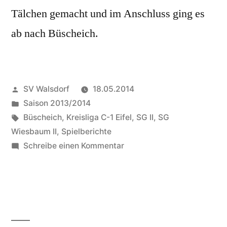
Tälchen gemacht und im Anschluss ging es
ab nach Büscheich.
Veröffentlicht
SV Walsdorf
18.05.2014
von
Veröffentlicht
Saison 2013/2014
in
Schlagwörter:
Büscheich
,
Kreisliga C-1 Eifel
,
SG II
,
SG
Wiesbaum II
,
Spielberichte
zu
Schreibe einen Kommentar
Dem
Aufstieg
ein
Stück
näher: