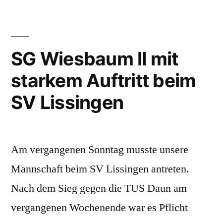
II
in
zerlegt
einer
die
Halbzeit“
SPVGG
SG Wiesbaum II mit
Uersfeld
starkem Auftritt beim
–
in
SV Lissingen
einer
Halbzeit
Am vergangenen Sonntag musste unsere
Mannschaft beim SV Lissingen antreten.
Nach dem Sieg gegen die TUS Daun am
vergangenen Wochenende war es Pflicht